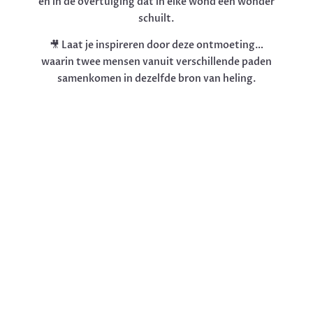
en in de overtuiging dat in elke wond een wonder
schuilt.
🎥 Laat je inspireren door deze ontmoeting…
waarin twee mensen vanuit verschillende paden
samenkomen in dezelfde bron van heling.