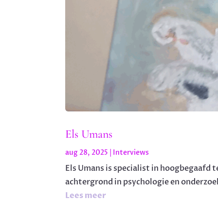
Els Umans
aug 28, 2025
|
Interviews
Els Umans is specialist in hoogbegaafd 
achtergrond in psychologie en onderzoek
Lees meer