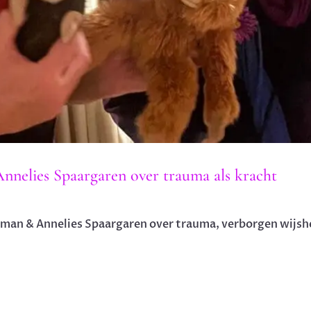
nnelies Spaargaren over trauma als kracht
man & Annelies Spaargaren over trauma, verborgen wijshe