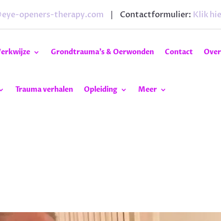
@eye-openers-therapy.com
| Contactformulier:
Klik hie
erkwijze
Grondtrauma’s & Oerwonden
Contact
Over
Trauma verhalen
Opleiding
Meer