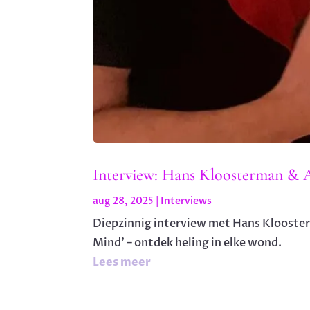
Interview: Hans Kloosterman & A
aug 28, 2025
|
Interviews
Diepzinnig interview met Hans Klooster
Mind’ – ontdek heling in elke wond.
Lees meer