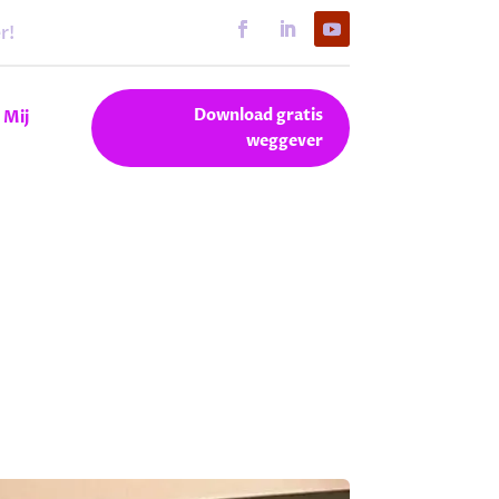
r!
Download gratis
 Mij
weggever