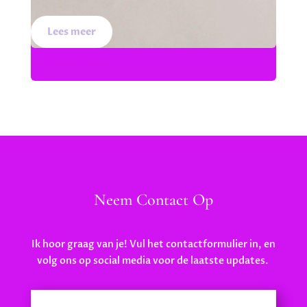
Lees meer
Vorige
Volgende
1
2
Neem Contact Op
Ik hoor graag van je! Vul het contactformulier in, en
volg ons op social media voor de laatste updates.