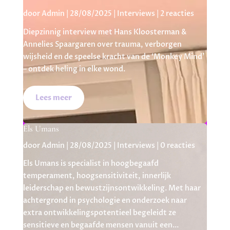
door
Admin
|
28/08/2025
|
Interviews
| 2 reacties
Diepzinnig interview met Hans Kloosterman &
Annelies Spaargaren over trauma, verborgen
wijsheid en de speelse kracht van de ‘Monkey Mind’
– ontdek heling in elke wond.
Lees meer
Els Umans
door
Admin
|
28/08/2025
|
Interviews
| 0 reacties
Els Umans is specialist in hoogbegaafd
temperament, hoogsensitiviteit, innerlijk
leiderschap en bewustzijnsontwikkeling. Met haar
achtergrond in psychologie en onderzoek naar
extra ontwikkelingspotentieel begeleidt ze
sensitieve en begaafde mensen vanuit een...