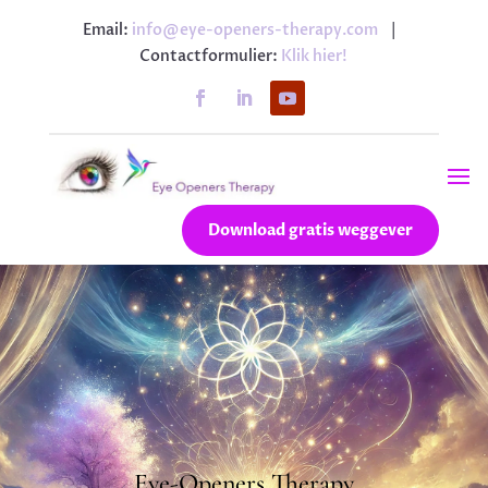
Email:
info@eye-openers-therapy.com
|
Contactformulier:
Klik hier!
Download gratis weggever
Eye-Openers Therapy