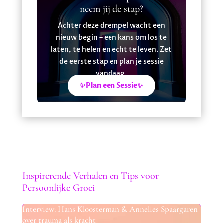
neem jij de stap?
Achter deze drempel wacht een
nieuw begin – een kans om los te
laten, te helen en echt te leven. Zet
de eerste stap en plan je sessie
vandaag.
✨Plan een Sessie✨
Inspirerende Verhalen en Tips voor
Persoonlijke Groei
Interview: Hans Kloosterman & Annelies Spaargaren
over trauma als kracht