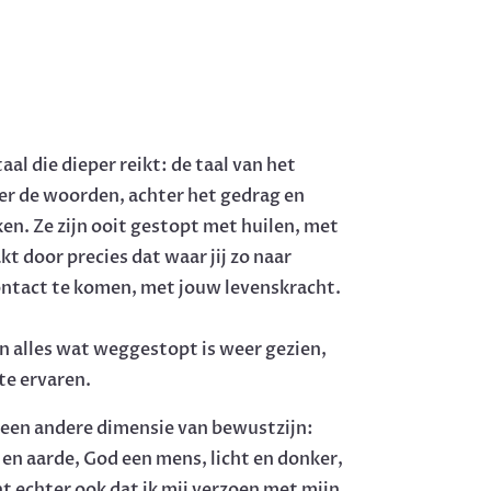
aal die dieper reikt: de taal van het
der de woorden, achter het gedrag en
en. Ze zijn ooit gestopt met huilen, met
akt door precies dat waar jij zo naar
contact te komen, met jouw levenskracht.
en alles wat weggestopt is weer gezien,
te ervaren.
 een andere dimensie van bewustzijn:
en aarde, God een mens, licht en donker,
t echter ook dat ik mij verzoen met mijn