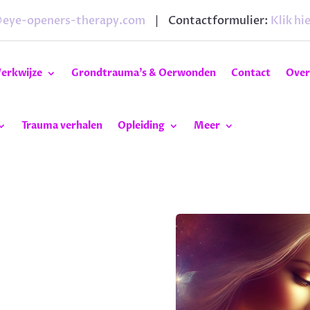
@eye-openers-therapy.com
| Contactformulier:
Klik hie
erkwijze
Grondtrauma’s & Oerwonden
Contact
Over
Trauma verhalen
Opleiding
Meer