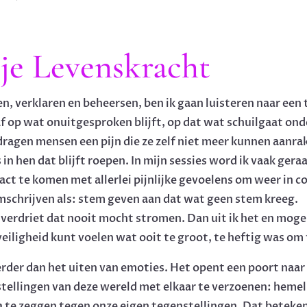
je Levenskracht
en, verklaren en beheersen, ben ik gaan luisteren naar een t
f op wat onuitgesproken blijft, op dat wat schuilgaat on
dragen mensen een pijn die ze zelf niet meer kunnen aanrak
 in hen dat blijft roepen. In mijn sessies word ik vaak gera
act te komen met allerlei pijnlijke gevoelens om weer in 
omschrijven als: stem geven aan dat wat geen stem kreeg.
f verdriet dat nooit mocht stromen. Dan uit ik het en mog
veiligheid kunt voelen wat ooit te groot, te heftig was om 
der dan het uiten van emoties. Het opent een poort naar
stellingen van deze wereld met elkaar te verzoenen: hemel 
a te zeggen tegen onze eigen tegenstellingen. Dat beteken