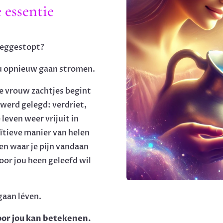
 essentie
 weggestopt?
nu opnieuw gaan stromen.
ze vrouw zachtjes begint
l werd gelegd: verdriet,
leven weer vrijuit in
ïtieve manier van helen
pen waar je pijn vandaan
oor jou heen geleefd wil
gaan léven.
oor jou kan betekenen.