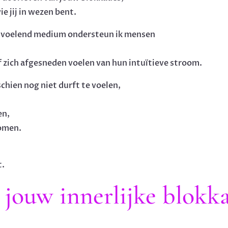
e jij in wezen bent.
ls voelend medium ondersteun ik mensen
f zich afgesneden voelen van hun intuïtieve stroom.
schien nog niet durft te voelen,
en,
romen.
t.
 jouw innerlijke blokk