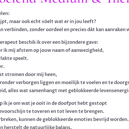
elen:
jpt, maar ook echt vóelt wat er in jou leeft?
an verbinden, zonder oordeel en precies dát kan aanraken 
rapeut beschik ik over een bijzondere gave:
er ik mij afstem op jouw naam of aanwezigheid,
vlakte speelt.
er.
st stromen door mij heen,
ronder verborgen liggen en moeilijk te voelen en te doorg
id, alles wat samenhangt met geblokkeerde levensenergi
p ik je om wat je ooit in de doofpot hebt gestopt
voorschijn te toveren en tot leven te brengen.
rbreken, kunnen de geblokkeerde emoties bevrijd worden.
n herstelt de natuurlijke balans,