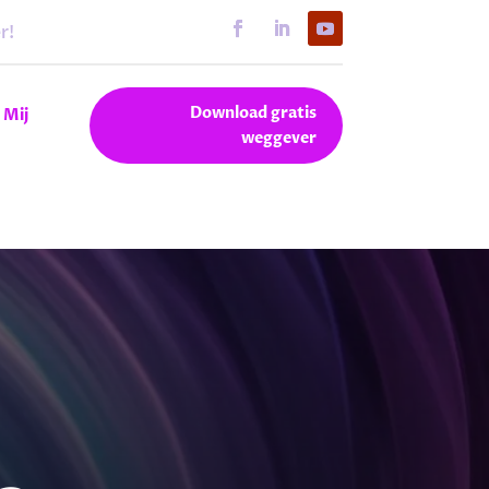
r!
Download gratis
 Mij
weggever