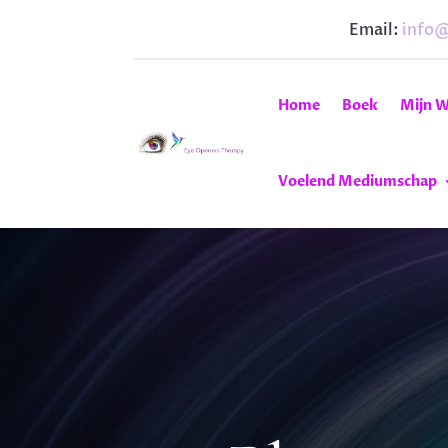
Email:
info
Home
Boek
Mijn W
Voelend Mediumschap