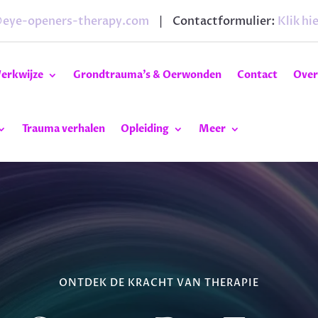
@eye-openers-therapy.com
| Contactformulier:
Klik hie
erkwijze
Grondtrauma’s & Oerwonden
Contact
Over
Trauma verhalen
Opleiding
Meer
ONTDEK DE KRACHT VAN THERAPIE