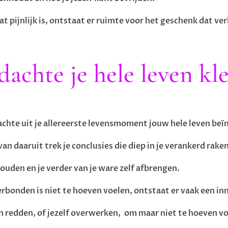
pijnlijk is, ontstaat er ruimte voor het geschenk dat verb
achte je hele leven kl
achte uit je allereerste levensmoment jouw hele leven beï
n daaruit trek je conclusies die diep in je verankerd raken
houden en je verder van je ware zelf afbrengen.
rbonden is niet te hoeven voelen, ontstaat er vaak een inn
een redden, of jezelf overwerken, om maar niet te hoeven v