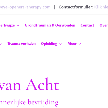
@eye-openers-therapy.com
| Contactformulier:
Klik hie
erkwijze
Grondtrauma’s & Oerwonden
Contact
Over
Trauma verhalen
Opleiding
Meer
van Acht
nnerlijke bevrijding