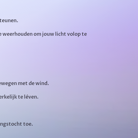
steunen.
je weerhouden om jouw licht volop te
bewegen met de wind.
rkelijk te léven.
ingstocht toe.