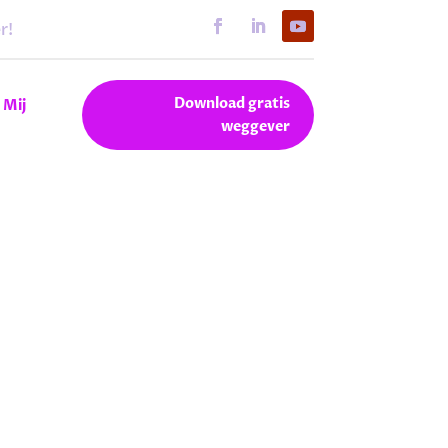
r!
Download gratis
 Mij
weggever