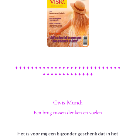
✦✦✦✦✦✦✦✦✦✦✦✦✦✦✦✦✦✦✦✦✦✦✦✦✦✦✦
✦✦✦✦✦✦✦✦✦✦✦✦✦
Civis Mundi
Een brug tussen denken en voelen
Het is voor mij een bijzonder geschenk dat in het