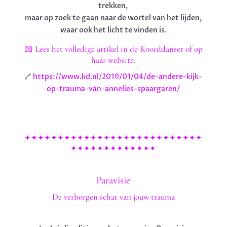
trekken,
maar op zoek te gaan naar de wortel van het lijden,
waar ook het licht te vinden is.
📖 Lees het volledige artikel in de Koorddanser of op
haar website:
🔗
https://www.kd.nl/2019/01/04/de-andere-kijk-
op-trauma-van-annelies-spaargaren/
✦✦✦✦✦✦✦✦✦✦✦✦✦✦✦✦✦✦✦✦✦✦✦✦✦✦✦
✦✦✦✦✦✦✦✦✦✦✦✦✦
Paravisie
De verborgen schat van jouw trauma