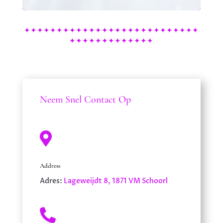
✦✦✦✦✦✦✦✦✦✦✦✦✦✦✦✦✦✦✦✦✦✦✦✦✦✦✦
✦✦✦✦✦✦✦✦✦✦✦✦✦
Neem Snel Contact Op

Address
Adres:
Lageweijdt 8, 1871 VM Schoorl
