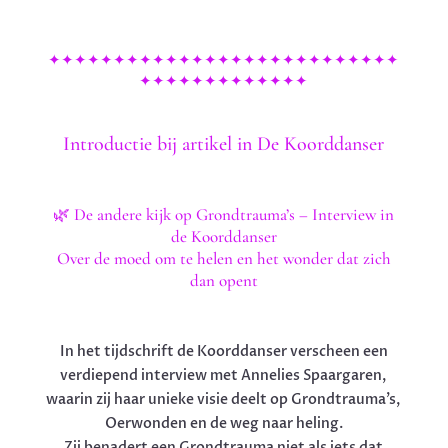
✦✦✦✦✦✦✦✦✦✦✦✦✦✦✦✦✦✦✦✦✦✦✦✦✦✦✦
✦✦✦✦✦✦✦✦✦✦✦✦✦
Introductie bij artikel in De Koorddanser
🌿 De andere kijk op Grondtrauma’s – Interview in
de Koorddanser
Over de moed om te helen en het wonder dat zich
dan opent
In het tijdschrift de Koorddanser verscheen een
verdiepend interview met Annelies Spaargaren,
waarin zij haar unieke visie deelt op Grondtrauma’s,
Oerwonden en de weg naar heling.
Zij benadert een Grondtrauma niet als iets dat