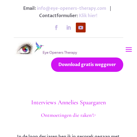
Email:
info@eye-openers-therapy.com
|
Contactformulier:
Klik hier!
Download gratis weggever
Interviews Annelies Spaargaren
Ontmoetingen die raken✨
In de loop der jaren ben ik in gesprek gegaan met