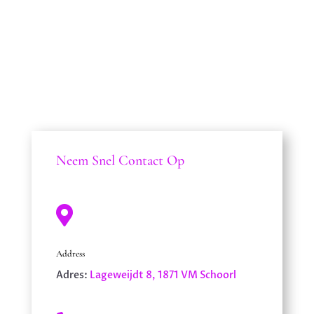
onderzoek naar extra
ontwikkelingspotentieel begeleidt ze
sensitieve en begaafde mensen vanuit een...
Neem Snel Contact Op

Address
Adres:
Lageweijdt 8, 1871 VM Schoorl