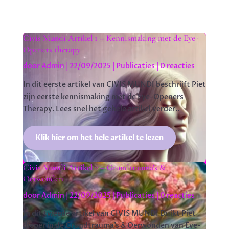
Civis Mundi Artikel 1 – Kennismaking met de Eye-
Openers therapy
door
Admin
|
22/09/2025
|
Publicaties
| 0 reacties
In dit eerste artikel van CIVIS MUNDI beschrijft Piet
zijn eerste kennismaking met de Eye-Openers
Therapy. Lees snel het gehele artikel verder..
Klik hier om het hele artikel te lezen
Civis Mundi Artikel 2 – Grondtrauma’s &
Oerwonden
door
Admin
|
22/09/2025
|
Publicaties
| 0 reacties
In dit tweede artikel van CIVIS MUNDI Duikt Piet
dieper in de Grondtrauma’s & Oerwonden van Eye-