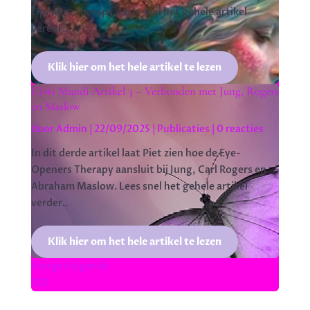
Openers Therapy. Lees snel het gehele artikel
verder..
Klik hier om het hele artikel te lezen
Civis Mundi Artikel 3 – Verbonden met Jung, Rogers
en Maslow
door
Admin
|
22/09/2025
|
Publicaties
| 0 reacties
In dit derde artikel laat Piet zien hoe de Eye-
Openers Therapy aansluit bij Jung, Carl Rogers en
Abraham Maslow. Lees snel het gehele artikel
verder..
Klik hier om het hele artikel te lezen
Vorige
Volgende
1
2
3