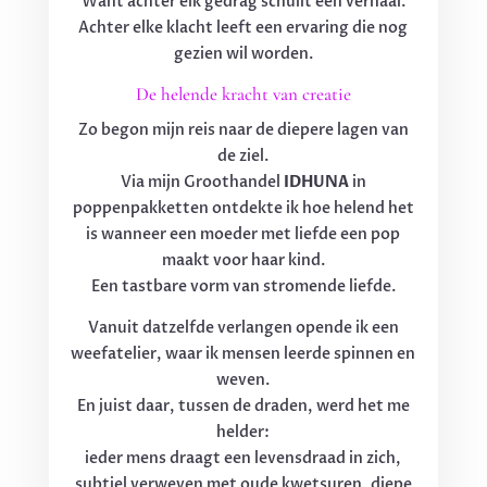
Want achter elk gedrag schuilt een verhaal.
Achter elke klacht leeft een ervaring die nog
gezien wil worden.
De helende kracht van creatie
Zo begon mijn reis naar de diepere lagen van
de ziel.
Via mijn Groothandel
IDHUNA
in
poppenpakketten ontdekte ik hoe helend het
is wanneer een moeder met liefde een pop
maakt voor haar kind.
Een tastbare vorm van stromende liefde.
Vanuit datzelfde verlangen opende ik een
weefatelier, waar ik mensen leerde spinnen en
weven.
En juist daar, tussen de draden, werd het me
helder:
ieder mens draagt een levensdraad in zich,
subtiel verweven met oude kwetsuren, diepe