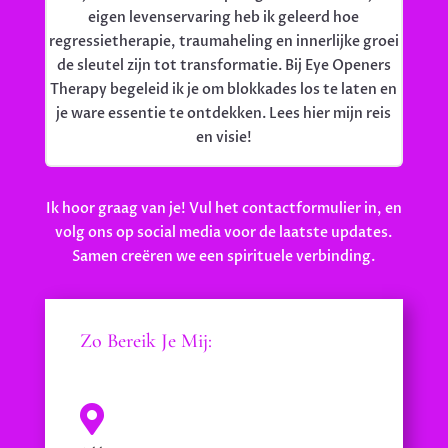
eigen levenservaring heb ik geleerd hoe
regressietherapie, traumaheling en innerlijke groei
de sleutel zijn tot transformatie. Bij Eye Openers
Therapy begeleid ik je om blokkades los te laten en
je ware essentie te ontdekken. Lees hier mijn reis
en visie!
Ik hoor graag van je! Vul het contactformulier in, en
volg ons op social media voor de laatste updates.
Samen creëren we een spirituele verbinding.
Zo Bereik Je Mij:
