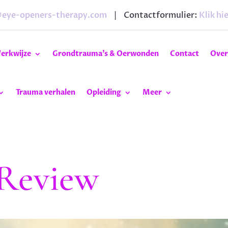
@eye-openers-therapy.com
| Contactformulier:
Klik hie
erkwijze
Grondtrauma’s & Oerwonden
Contact
Over
Trauma verhalen
Opleiding
Meer
 Review