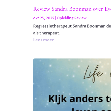
Review Sandra Boonman over Eye
okt 25, 2025
|
Opleiding Review
Regressietherapeut Sandra Boonman deelt
als therapeut.
Lees meer