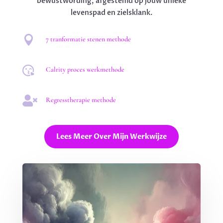
bewustwording, afgestemd op jouw unieke
levenspad en zielsklank.

7 tranformatie stenen methode

Calrity proces werkmethode

Regresstherapie methode
Lees Meer Over Mijn Werkwijze